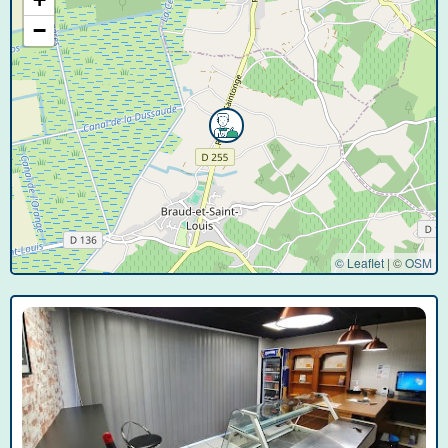
−
© Leaflet
|
©
OSM