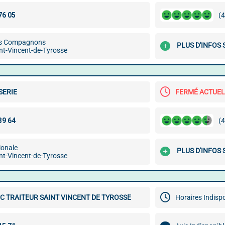
(4
es Compagnons
PLUS D'INFOS 
nt-Vincent-de-Tyrosse
SERIE
FERMÉ ACTUE
(4
ionale
PLUS D'INFOS 
nt-Vincent-de-Tyrosse
C TRAITEUR SAINT VINCENT DE TYROSSE
Horaires Indisp