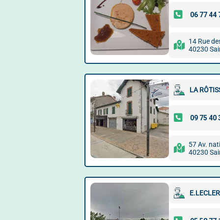
14 Rue d
40230 Sai
LA RÔTIS
57 Av. nat
40230 Sai
E.LECLER