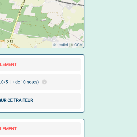
© Leaflet
|
©
OSM
LLEMENT
.0/5
|
+ de 10 notes)
SUR CE TRAITEUR
LLEMENT