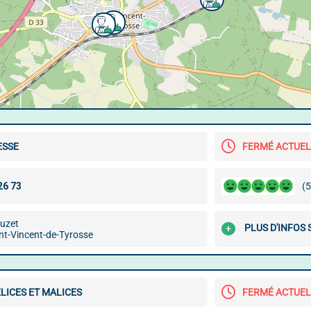
ESSE
FERMÉ ACTUE
(5
ouzet
PLUS D'INFOS 
nt-Vincent-de-Tyrosse
LICES ET MALICES
FERMÉ ACTUE