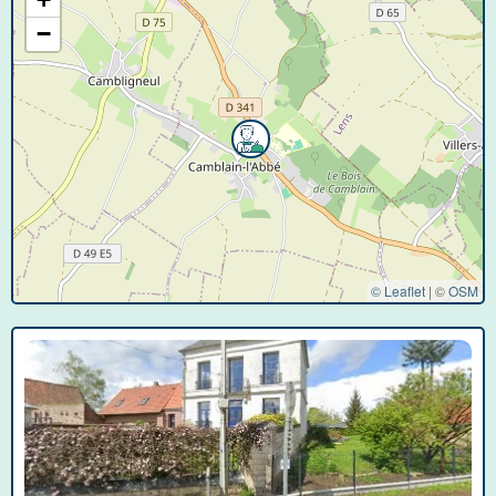
−
© Leaflet
|
©
OSM