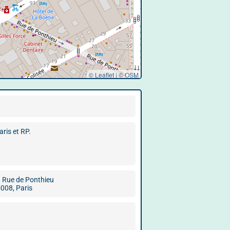
© Leaflet
|
©
OSM
aris et RP.
 Rue de Ponthieu
008, Paris