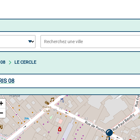
 08
LE CERCLE
RIS 08
+
−