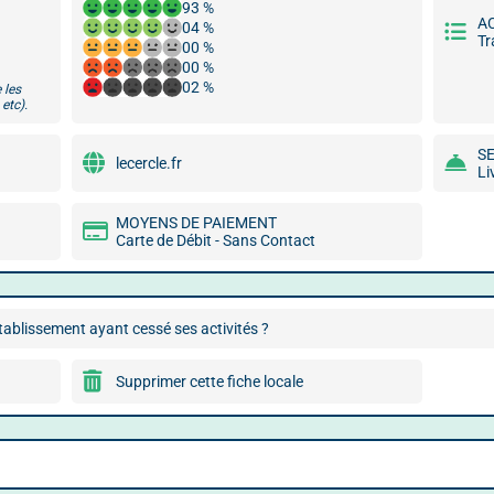
93 %
A
04 %
Tr
00 %
00 %
02 %
 les
etc).
S
lecercle.fr
Li
MOYENS DE PAIEMENT
Carte de Débit - Sans Contact
ablissement ayant cessé ses activités ?
Supprimer cette fiche locale