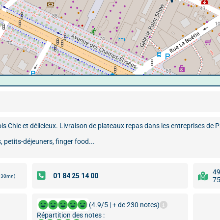
is Chic et délicieux. Livraison de plateaux repas dans les entreprises de P
 petits-déjeuners, finger food...
49
s 30mn)
75
(4.9/5 | + de 230 notes)
Répartition des notes :