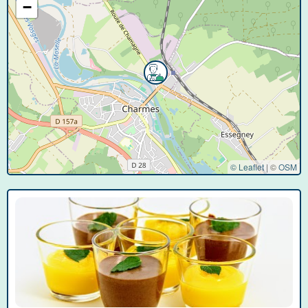
−
© Leaflet
|
©
OSM