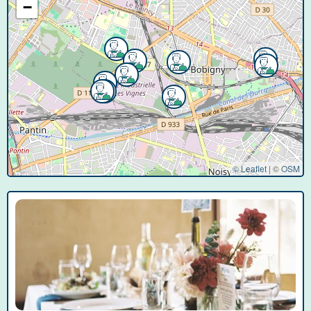
−
© Leaflet
|
©
OSM